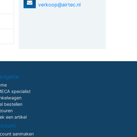
verkoop@airtec.nl
vigatie
ome
ECA specialist
nkelwagen
el bestellen
touren
ek een artikel
ccount
count aanmaken