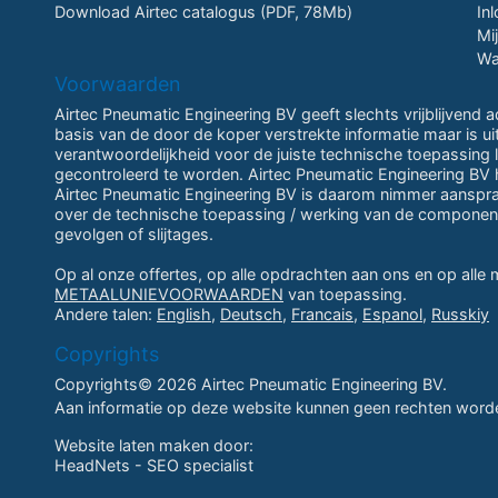
Download Airtec catalogus (PDF, 78Mb)
In
Mi
Wa
Voorwaarden
Airtec Pneumatic Engineering BV geeft slechts vrijblijvend 
basis van de door de koper verstrekte informatie maar is u
verantwoordelijkheid voor de juiste technische toepassing li
gecontroleerd te worden. Airtec Pneumatic Engineering BV h
Airtec Pneumatic Engineering BV is daarom nimmer aansprake
over de technische toepassing / werking van de componen
gevolgen of slijtages.
Op al onze offertes, op alle opdrachten aan ons en op alle
METAALUNIEVOORWAARDEN
van toepassing.
Andere talen:
English
,
Deutsch
,
Francais
,
Espanol
,
Russkiy
Copyrights
Copyrights© 2026 Airtec Pneumatic Engineering BV.
Aan informatie op deze website kunnen geen rechten worde
Website laten maken
door:
HeadNets -
SEO specialist