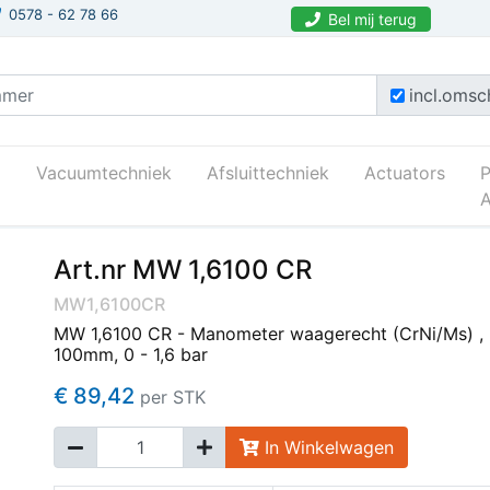
0578 - 62 78 66
Bel mij terug
incl.omsch
Vacuumtechniek
Afsluittechniek
Actuators
A
Art.nr MW 1,6100 CR
MW1,6100CR
MW 1,6100 CR - Manometer waagerecht (CrNi/Ms) ,
100mm, 0 - 1,6 bar
€ 89,42
per STK
In Winkelwagen