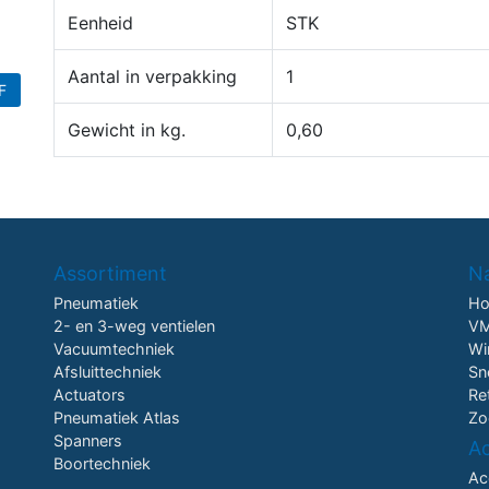
Eenheid
STK
Aantal in verpakking
1
F
Gewicht in kg.
0,60
Assortiment
Na
Pneumatiek
H
2- en 3-weg ventielen
VM
Vacuumtechniek
Wi
Afsluittechniek
Sn
Actuators
Re
Pneumatiek Atlas
Zo
Spanners
A
Boortechniek
Ac