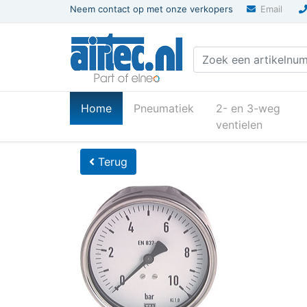
Neem contact op met onze verkopers
Email
(current)
Home
Pneumatiek
2- en 3-weg
ventielen
U bevindt zich hier
Home
Terug