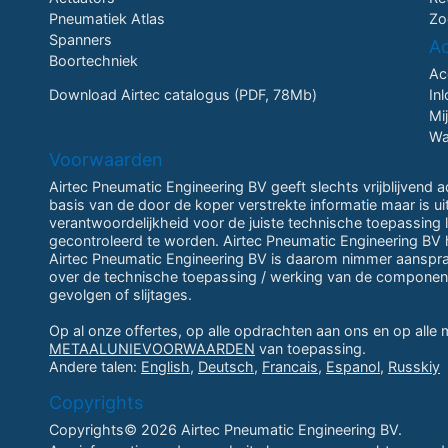
Pneumatiek Atlas
Zo
Spanners
A
Boortechniek
Ac
Download Airtec catalogus (PDF, 78Mb)
In
Mi
Wa
Voorwaarden
Airtec Pneumatic Engineering BV geeft slechts vrijblijvend 
basis van de door de koper verstrekte informatie maar is u
verantwoordelijkheid voor de juiste technische toepassing li
gecontroleerd te worden. Airtec Pneumatic Engineering BV h
Airtec Pneumatic Engineering BV is daarom nimmer aansprake
over de technische toepassing / werking van de componen
gevolgen of slijtages.
Op al onze offertes, op alle opdrachten aan ons en op alle
METAALUNIEVOORWAARDEN
van toepassing.
Andere talen:
English
,
Deutsch
,
Francais
,
Espanol
,
Russkiy
Copyrights
Copyrights© 2026 Airtec Pneumatic Engineering BV.