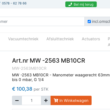
0578 - 62 78 66
Bel mij terug
incl.omsch
Vacuumtechniek
Afsluittechniek
Actuators
A
Art.nr MW -2563 MB10CR
MW-2563MB10CR
MW -2563 MB10CR - Manometer waagerecht 63mm,
bis 0 mbar, G 1/4
€ 100,38
per STK
In Winkelwagen