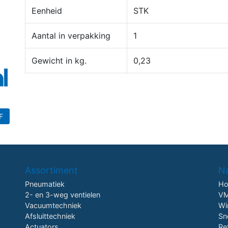
Eenheid
STK
Aantal in verpakking
1
Gewicht in kg.
0,23
F
Assortiment
Na
Pneumatiek
H
2- en 3-weg ventielen
VM
Vacuumtechniek
Wi
Afsluittechniek
Sn
Actuators
Re