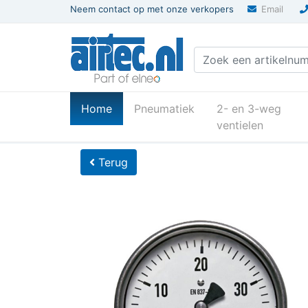
Neem contact op met onze verkopers
Email
(current)
Home
Pneumatiek
2- en 3-weg
ventielen
U bevindt zich hier
Home
Terug