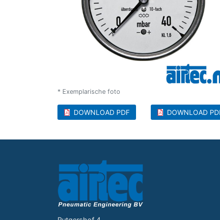
* Exemplarische foto
DOWNLOAD PDF
DOWNLOAD PD
Rutgershof 4