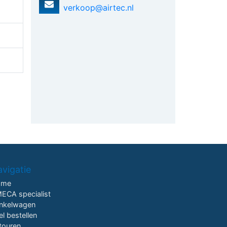
verkoop@airtec.nl
vigatie
ome
ECA specialist
nkelwagen
el bestellen
touren