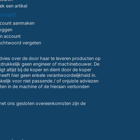
ek een artikel
ccount
count aanmaken
loggen
jn account
chtwoord vergeten
advies over de door haar te leveren producten op
itdrukkelijk geen engineer of machinebouwer. De
gt altijd bij de koper en dient door de koper
eeft hier geen enkele verantwoordelijkheid in.
lijk voor niet passende / of onjuiste adviezen
ten in de machine of de hieraan verbonden
 met ons gesloten overeenkomsten zijn de