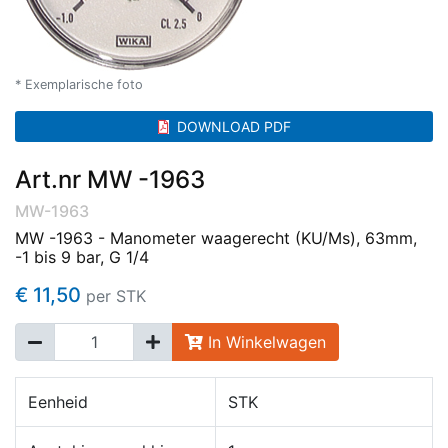
* Exemplarische foto
DOWNLOAD PDF
Art.nr MW -1963
MW-1963
MW -1963 - Manometer waagerecht (KU/Ms), 63mm,
-1 bis 9 bar, G 1/4
€ 11,50
per STK
In Winkelwagen
Eenheid
STK