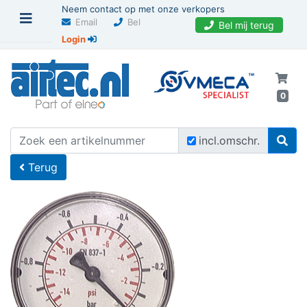
Neem contact op met onze verkopers
Email
Bel
Bel mij terug
Login
0
U bevindt zich hier
Home
incl.omschr.
Terug