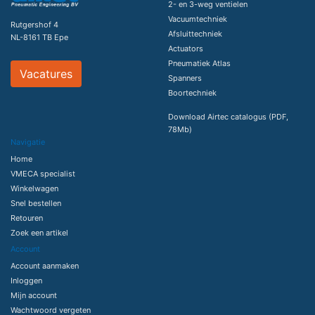
2- en 3-weg ventielen
Vacuumtechniek
Rutgershof 4
Afsluittechniek
NL-8161 TB Epe
Actuators
Pneumatiek Atlas
Vacatures
Spanners
Boortechniek
Download Airtec catalogus (PDF,
78Mb)
Navigatie
Home
VMECA specialist
Winkelwagen
Snel bestellen
Retouren
Zoek een artikel
Account
Account aanmaken
Inloggen
Mijn account
Wachtwoord vergeten