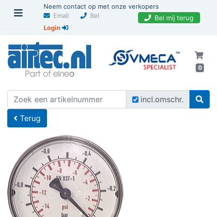
Neem contact op met onze verkopers
Email
Bel
Bel mij terug
Login
0
U bevindt zich hier
Home
incl.omschr.
Terug