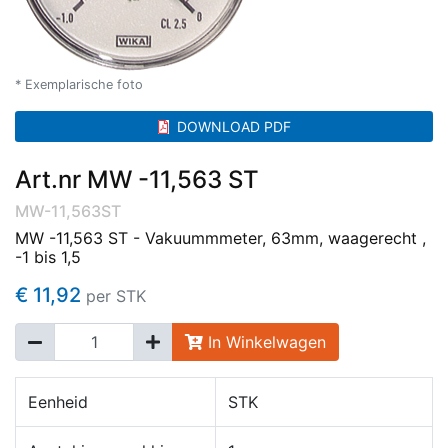
* Exemplarische foto
DOWNLOAD PDF
Art.nr MW -11,563 ST
MW-11,563ST
MW -11,563 ST - Vakuummmeter, 63mm, waagerecht ,
-1 bis 1,5
€ 11,92
per STK
In Winkelwagen
Eenheid
STK