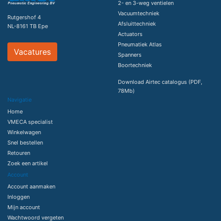
2- en 3-weg ventielen
Vacuumtechniek
Rutgershof 4
Afsluittechniek
NL-8161 TB Epe
Actuators
Pneumatiek Atlas
Vacatures
Spanners
Boortechniek
Download Airtec catalogus (PDF,
78Mb)
Navigatie
Home
VMECA specialist
Winkelwagen
Snel bestellen
Retouren
Zoek een artikel
Account
Account aanmaken
Inloggen
Mijn account
Wachtwoord vergeten