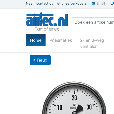
Neem contact op met onze verkopers
Email
(current)
Home
Pneumatiek
2- en 3-weg
ventielen
U bevindt zich hier
Home
Terug