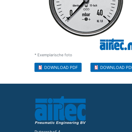
* Exemplarische foto
DOWNLOAD PDF
DOWNLOAD PD
Rutgershof 4