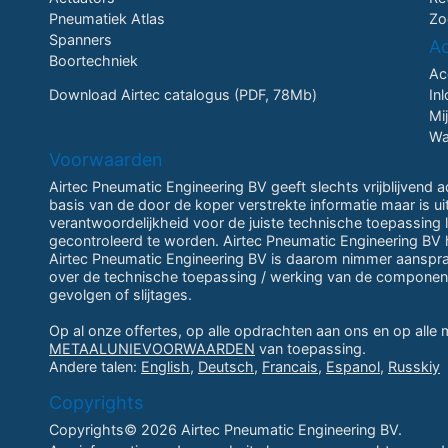
Pneumatiek Atlas
Zo
Spanners
A
Boortechniek
Ac
Download Airtec catalogus (PDF, 78Mb)
In
Mi
Wa
Voorwaarden
Airtec Pneumatic Engineering BV geeft slechts vrijblijvend 
basis van de door de koper verstrekte informatie maar is u
verantwoordelijkheid voor de juiste technische toepassing li
gecontroleerd te worden. Airtec Pneumatic Engineering BV h
Airtec Pneumatic Engineering BV is daarom nimmer aansprake
over de technische toepassing / werking van de componen
gevolgen of slijtages.
Op al onze offertes, op alle opdrachten aan ons en op alle
METAALUNIEVOORWAARDEN
van toepassing.
Andere talen:
English
,
Deutsch
,
Francais
,
Espanol
,
Russkiy
Copyrights
Copyrights© 2026 Airtec Pneumatic Engineering BV.