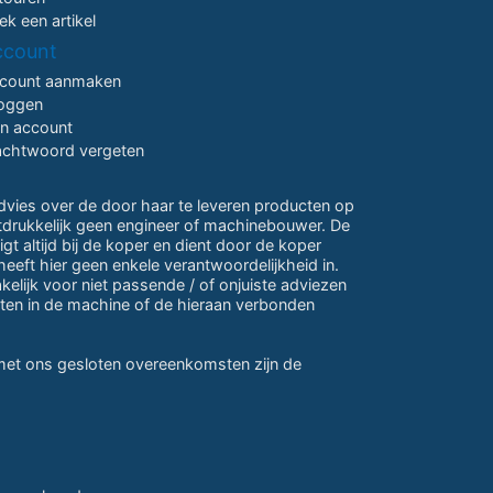
ek een artikel
ccount
count aanmaken
loggen
jn account
chtwoord vergeten
advies over de door haar te leveren producten op
itdrukkelijk geen engineer of machinebouwer. De
gt altijd bij de koper en dient door de koper
eeft hier geen enkele verantwoordelijkheid in.
lijk voor niet passende / of onjuiste adviezen
ten in de machine of de hieraan verbonden
 met ons gesloten overeenkomsten zijn de