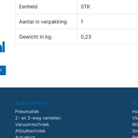
Eenheid
STK
Aantal in verpakking
1
Gewicht in kg.
0,23
F
Assortiment
Na
Pneumatiek
H
2- en 3-weg ventielen
VM
Vacuumtechniek
Wi
Afsluittechniek
Sn
Actuators
Re