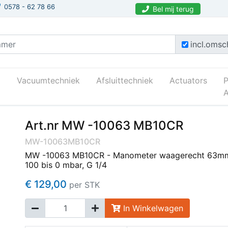
0578 - 62 78 66
Bel mij terug
incl.omsch
Vacuumtechniek
Afsluittechniek
Actuators
A
Art.nr MW -10063 MB10CR
MW-10063MB10CR
MW -10063 MB10CR - Manometer waagerecht 63mm
100 bis 0 mbar, G 1/4
€ 129,00
per STK
In Winkelwagen