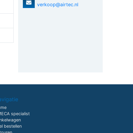
verkoop@airtec.nl
vigatie
ome
ECA specialist
nkelwagen
el bestellen
touren