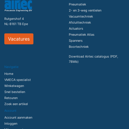
Pneumatiek
2- en 3-weg ventielen
Vacuumtechniek
Rutgershof 4
Afsluittechniek
NL-8161 TB Epe
Actuators
Pneumatiek Atlas
Vacatures
Spanners
Boortechniek
Download Airtec catalogus (PDF,
78Mb)
Navigatie
Home
VMECA specialist
Winkelwagen
Snel bestellen
Retouren
Zoek een artikel
Account
Account aanmaken
Inloggen