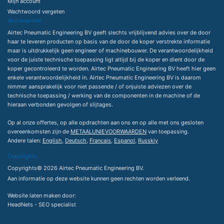
Mijn account
Wachtwoord vergeten
Voorwaarden
Airtec Pneumatic Engineering BV geeft slechts vrijblijvend advies over de door
haar te leveren producten op basis van de door de koper verstrekte informatie
maar is uitdrukkelijk geen engineer of machinebouwer. De verantwoordelijkheid
voor de juiste technische toepassing ligt altijd bij de koper en dient door de
koper gecontroleerd te worden. Airtec Pneumatic Engineering BV heeft hier geen
enkele verantwoordelijkheid in. Airtec Pneumatic Engineering BV is daarom
nimmer aansprakelijk voor niet passende / of onjuiste adviezen over de
technische toepassing / werking van de componenten in de machine of de
hieraan verbonden gevolgen of slijtages.
Op al onze offertes, op alle opdrachten aan ons en op alle met ons gesloten
overeenkomsten zijn de
METAALUNIEVOORWAARDEN
van toepassing.
Andere talen:
English
,
Deutsch
,
Francais
,
Espanol
,
Russkiy
Copyrights
Copyrights© 2026 Airtec Pneumatic Engineering BV.
Aan informatie op deze website kunnen geen rechten worden verleend.
Website laten maken
door:
HeadNets -
SEO specialist