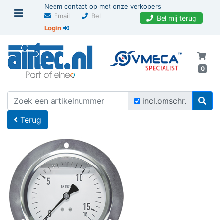
Neem contact op met onze verkopers
Email
Bel
Bel mij terug
Login
0
U bevindt zich hier
Home
incl.omschr.
Terug