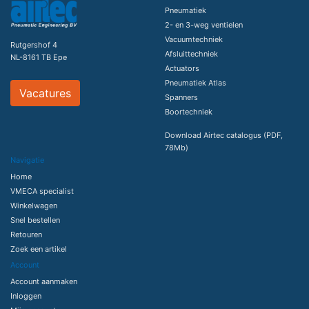
Pneumatiek
2- en 3-weg ventielen
Vacuumtechniek
Rutgershof 4
Afsluittechniek
NL-8161 TB Epe
Actuators
Pneumatiek Atlas
Vacatures
Spanners
Boortechniek
Download Airtec catalogus (PDF,
78Mb)
Navigatie
Home
VMECA specialist
Winkelwagen
Snel bestellen
Retouren
Zoek een artikel
Account
Account aanmaken
Inloggen