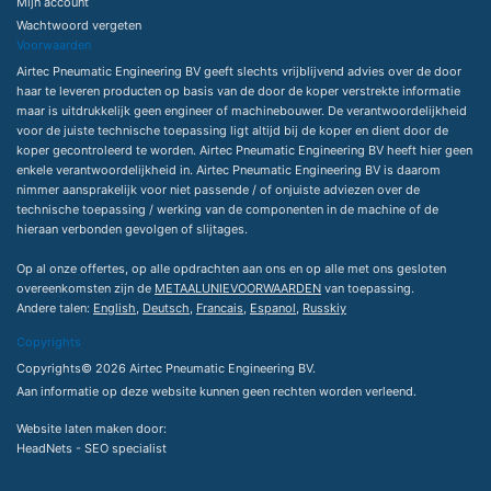
Mijn account
Wachtwoord vergeten
Voorwaarden
Airtec Pneumatic Engineering BV geeft slechts vrijblijvend advies over de door
haar te leveren producten op basis van de door de koper verstrekte informatie
maar is uitdrukkelijk geen engineer of machinebouwer. De verantwoordelijkheid
voor de juiste technische toepassing ligt altijd bij de koper en dient door de
koper gecontroleerd te worden. Airtec Pneumatic Engineering BV heeft hier geen
enkele verantwoordelijkheid in. Airtec Pneumatic Engineering BV is daarom
nimmer aansprakelijk voor niet passende / of onjuiste adviezen over de
technische toepassing / werking van de componenten in de machine of de
hieraan verbonden gevolgen of slijtages.
Op al onze offertes, op alle opdrachten aan ons en op alle met ons gesloten
overeenkomsten zijn de
METAALUNIEVOORWAARDEN
van toepassing.
Andere talen:
English
,
Deutsch
,
Francais
,
Espanol
,
Russkiy
Copyrights
Copyrights© 2026 Airtec Pneumatic Engineering BV.
Aan informatie op deze website kunnen geen rechten worden verleend.
Website laten maken
door:
HeadNets -
SEO specialist