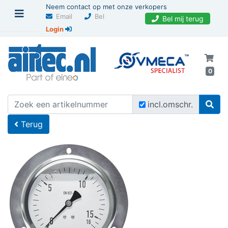
Neem contact op met onze verkopers
Email
Bel
Bel mij terug
Login
0
U bevindt zich hier
Home
incl.omschr.
Terug