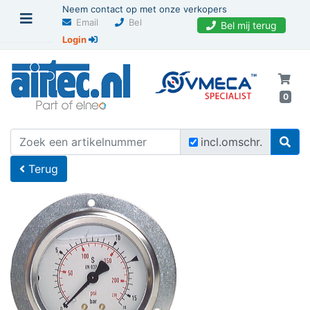
Neem contact op met onze verkopers
Email
Bel
Bel mij terug
Login
0
U bevindt zich hier
Home
incl.omschr.
Terug