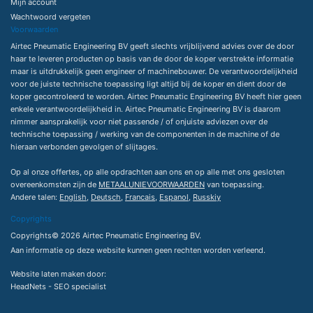
Mijn account
Wachtwoord vergeten
Voorwaarden
Airtec Pneumatic Engineering BV geeft slechts vrijblijvend advies over de door
haar te leveren producten op basis van de door de koper verstrekte informatie
maar is uitdrukkelijk geen engineer of machinebouwer. De verantwoordelijkheid
voor de juiste technische toepassing ligt altijd bij de koper en dient door de
koper gecontroleerd te worden. Airtec Pneumatic Engineering BV heeft hier geen
enkele verantwoordelijkheid in. Airtec Pneumatic Engineering BV is daarom
nimmer aansprakelijk voor niet passende / of onjuiste adviezen over de
technische toepassing / werking van de componenten in de machine of de
hieraan verbonden gevolgen of slijtages.
Op al onze offertes, op alle opdrachten aan ons en op alle met ons gesloten
overeenkomsten zijn de
METAALUNIEVOORWAARDEN
van toepassing.
Andere talen:
English
,
Deutsch
,
Francais
,
Espanol
,
Russkiy
Copyrights
Copyrights© 2026 Airtec Pneumatic Engineering BV.
Aan informatie op deze website kunnen geen rechten worden verleend.
Website laten maken
door:
HeadNets -
SEO specialist