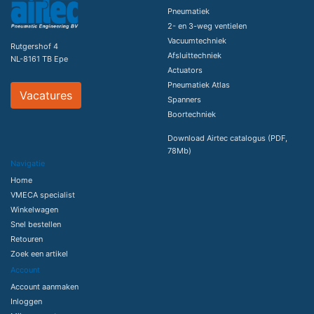
Pneumatiek
2- en 3-weg ventielen
Vacuumtechniek
Rutgershof 4
Afsluittechniek
NL-8161 TB Epe
Actuators
Pneumatiek Atlas
Vacatures
Spanners
Boortechniek
Download Airtec catalogus (PDF,
78Mb)
Navigatie
Home
VMECA specialist
Winkelwagen
Snel bestellen
Retouren
Zoek een artikel
Account
Account aanmaken
Inloggen