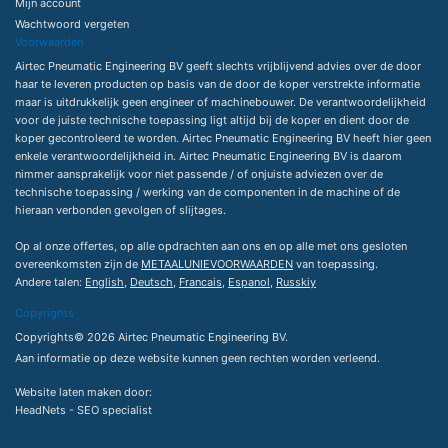
Mijn account
Wachtwoord vergeten
Voorwaarden
Airtec Pneumatic Engineering BV geeft slechts vrijblijvend advies over de door
haar te leveren producten op basis van de door de koper verstrekte informatie
maar is uitdrukkelijk geen engineer of machinebouwer. De verantwoordelijkheid
voor de juiste technische toepassing ligt altijd bij de koper en dient door de
koper gecontroleerd te worden. Airtec Pneumatic Engineering BV heeft hier geen
enkele verantwoordelijkheid in. Airtec Pneumatic Engineering BV is daarom
nimmer aansprakelijk voor niet passende / of onjuiste adviezen over de
technische toepassing / werking van de componenten in de machine of de
hieraan verbonden gevolgen of slijtages.
Op al onze offertes, op alle opdrachten aan ons en op alle met ons gesloten
overeenkomsten zijn de
METAALUNIEVOORWAARDEN
van toepassing.
Andere talen:
English
,
Deutsch
,
Francais
,
Espanol
,
Russkiy
Copyrights
Copyrights© 2026 Airtec Pneumatic Engineering BV.
Aan informatie op deze website kunnen geen rechten worden verleend.
Website laten maken
door:
HeadNets -
SEO specialist