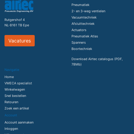
Pneumatiek
2- en 3-weg ventielen
Vacuumtechniek
Rutgershof 4
Afsluittechniek
NL-8161 TB Epe
Actuators
Pneumatiek Atlas
Vacatures
Spanners
Boortechniek
Download Airtec catalogus (PDF,
78Mb)
Navigatie
Home
VMECA specialist
Winkelwagen
Snel bestellen
Retouren
Zoek een artikel
Account
Account aanmaken
Inloggen