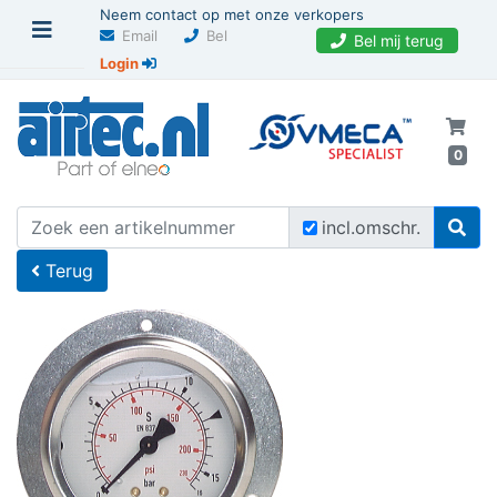
Neem contact op met onze verkopers
Email
Bel
Bel mij terug
Login
0
U bevindt zich hier
Home
incl.omschr.
Terug