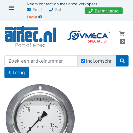
Neem contact op met onze verkopers
Email
Bel
Bel mij terug
Login
0
U bevindt zich hier
Home
incl.omschr.
Terug