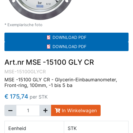
* Exemplarische foto
DOWNLOAD PDF
DOWNLOAD PDF
Art.nr MSE -15100 GLY CR
MSE-15100GLYCR
MSE -15100 GLY CR - Glycerin-Einbaumanometer,
Front-ring, 100mm, -1 bis 5 ba
€ 175,74
per STK
In Winkelwagen
Eenheid
STK