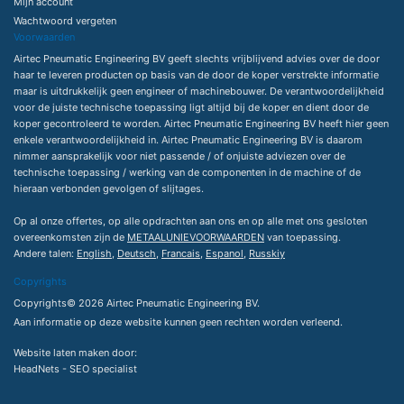
Mijn account
Wachtwoord vergeten
Voorwaarden
Airtec Pneumatic Engineering BV geeft slechts vrijblijvend advies over de door
haar te leveren producten op basis van de door de koper verstrekte informatie
maar is uitdrukkelijk geen engineer of machinebouwer. De verantwoordelijkheid
voor de juiste technische toepassing ligt altijd bij de koper en dient door de
koper gecontroleerd te worden. Airtec Pneumatic Engineering BV heeft hier geen
enkele verantwoordelijkheid in. Airtec Pneumatic Engineering BV is daarom
nimmer aansprakelijk voor niet passende / of onjuiste adviezen over de
technische toepassing / werking van de componenten in de machine of de
hieraan verbonden gevolgen of slijtages.
Op al onze offertes, op alle opdrachten aan ons en op alle met ons gesloten
overeenkomsten zijn de
METAALUNIEVOORWAARDEN
van toepassing.
Andere talen:
English
,
Deutsch
,
Francais
,
Espanol
,
Russkiy
Copyrights
Copyrights© 2026 Airtec Pneumatic Engineering BV.
Aan informatie op deze website kunnen geen rechten worden verleend.
Website laten maken
door:
HeadNets -
SEO specialist