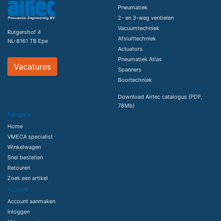
Pneumatiek
2- en 3-weg ventielen
Vacuumtechniek
Rutgershof 4
Afsluittechniek
NL-8161 TB Epe
Actuators
Pneumatiek Atlas
Vacatures
Spanners
Boortechniek
Download Airtec catalogus (PDF,
78Mb)
Navigatie
Home
VMECA specialist
Winkelwagen
Snel bestellen
Retouren
Zoek een artikel
Account
Account aanmaken
Inloggen