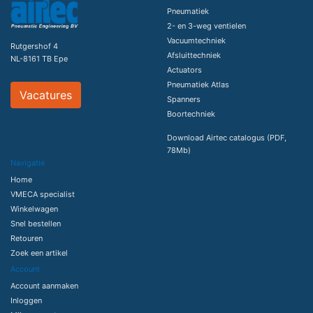
Pneumatiek
2- en 3-weg ventielen
Vacuumtechniek
Rutgershof 4
Afsluittechniek
NL-8161 TB Epe
Actuators
Pneumatiek Atlas
Vacatures
Spanners
Boortechniek
Download Airtec catalogus (PDF,
78Mb)
Navigatie
Home
VMECA specialist
Winkelwagen
Snel bestellen
Retouren
Zoek een artikel
Account
Account aanmaken
Inloggen