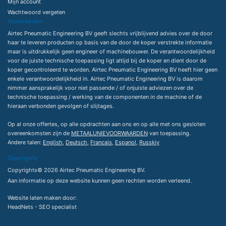
Mijn account
Wachtwoord vergeten
Voorwaarden
Airtec Pneumatic Engineering BV geeft slechts vrijblijvend advies over de door
haar te leveren producten op basis van de door de koper verstrekte informatie
maar is uitdrukkelijk geen engineer of machinebouwer. De verantwoordelijkheid
voor de juiste technische toepassing ligt altijd bij de koper en dient door de
koper gecontroleerd te worden. Airtec Pneumatic Engineering BV heeft hier geen
enkele verantwoordelijkheid in. Airtec Pneumatic Engineering BV is daarom
nimmer aansprakelijk voor niet passende / of onjuiste adviezen over de
technische toepassing / werking van de componenten in de machine of de
hieraan verbonden gevolgen of slijtages.
Op al onze offertes, op alle opdrachten aan ons en op alle met ons gesloten
overeenkomsten zijn de
METAALUNIEVOORWAARDEN
van toepassing.
Andere talen:
English
,
Deutsch
,
Francais
,
Espanol
,
Russkiy
Copyrights
Copyrights© 2026 Airtec Pneumatic Engineering BV.
Aan informatie op deze website kunnen geen rechten worden verleend.
Website laten maken
door:
HeadNets -
SEO specialist