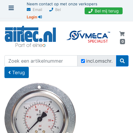
Neem contact op met onze verkopers
Email
Bel
Bel mij terug
Login
0
U bevindt zich hier
Home
incl.omschr.
Terug