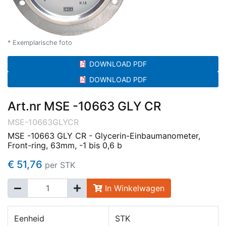
* Exemplarische foto
DOWNLOAD PDF
DOWNLOAD PDF
Art.nr MSE -10663 GLY CR
MSE-10663GLYCR
MSE -10663 GLY CR - Glycerin-Einbaumanometer,
Front-ring, 63mm, -1 bis 0,6 b
€ 51,76
per STK
In Winkelwagen
Eenheid
STK