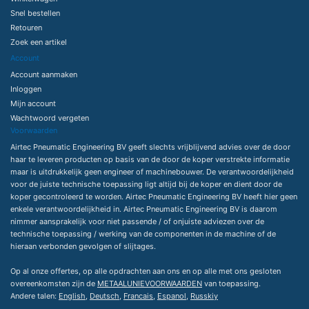
Snel bestellen
Retouren
Zoek een artikel
Account
Account aanmaken
Inloggen
Mijn account
Wachtwoord vergeten
Voorwaarden
Airtec Pneumatic Engineering BV geeft slechts vrijblijvend advies over de door
haar te leveren producten op basis van de door de koper verstrekte informatie
maar is uitdrukkelijk geen engineer of machinebouwer. De verantwoordelijkheid
voor de juiste technische toepassing ligt altijd bij de koper en dient door de
koper gecontroleerd te worden. Airtec Pneumatic Engineering BV heeft hier geen
enkele verantwoordelijkheid in. Airtec Pneumatic Engineering BV is daarom
nimmer aansprakelijk voor niet passende / of onjuiste adviezen over de
technische toepassing / werking van de componenten in de machine of de
hieraan verbonden gevolgen of slijtages.
Op al onze offertes, op alle opdrachten aan ons en op alle met ons gesloten
overeenkomsten zijn de
METAALUNIEVOORWAARDEN
van toepassing.
Andere talen:
English
,
Deutsch
,
Francais
,
Espanol
,
Russkiy