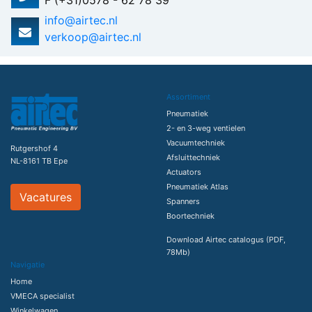
F (+31)0578 - 62 78 39
info@airtec.nl
verkoop@airtec.nl
Assortiment
Pneumatiek
2- en 3-weg ventielen
Vacuumtechniek
Rutgershof 4
Afsluittechniek
NL-8161 TB Epe
Actuators
Pneumatiek Atlas
Vacatures
Spanners
Boortechniek
Download Airtec catalogus (PDF,
78Mb)
Navigatie
Home
VMECA specialist
Winkelwagen