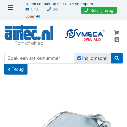
Neem contact op met onze verkopers
Email
Bel
Bel mij terug
Login
0
U bevindt zich hier
Home
incl.omschr.
Terug