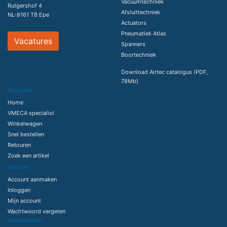
Vacuumtechniek
Rutgershof 4
Afsluittechniek
NL-8161 TB Epe
Actuators
Pneumatiek Atlas
Vacatures
Spanners
Boortechniek
Download Airtec catalogus (PDF,
78Mb)
Navigatie
Home
VMECA specialist
Winkelwagen
Snel bestellen
Retouren
Zoek een artikel
Account
Account aanmaken
Inloggen
Mijn account
Wachtwoord vergeten
Voorwaarden