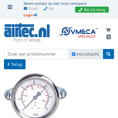
Neem contact op met onze verkopers
Email
Bel
Bel mij terug
Login
0
U bevindt zich hier
Home
incl.omschr.
Terug