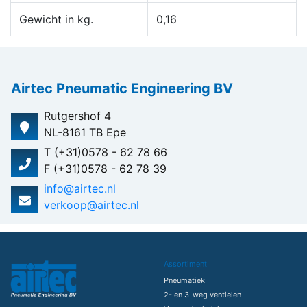
Gewicht in kg.
0,16
Airtec Pneumatic Engineering BV
Rutgershof 4
NL-8161 TB Epe
T (+31)0578 - 62 78 66
F (+31)0578 - 62 78 39
info@airtec.nl
verkoop@airtec.nl
Assortiment
Pneumatiek
2- en 3-weg ventielen