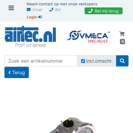
Neem contact op met onze verkopers
Email
Bel
Bel mij terug
Login
0
U bevindt zich hier
Home
incl.omschr.
Terug