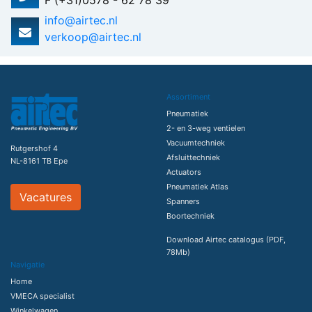
F (+31)0578 - 62 78 39
info@airtec.nl
verkoop@airtec.nl
Assortiment
Pneumatiek
2- en 3-weg ventielen
Vacuumtechniek
Rutgershof 4
Afsluittechniek
NL-8161 TB Epe
Actuators
Pneumatiek Atlas
Vacatures
Spanners
Boortechniek
Download Airtec catalogus (PDF,
78Mb)
Navigatie
Home
VMECA specialist
Winkelwagen