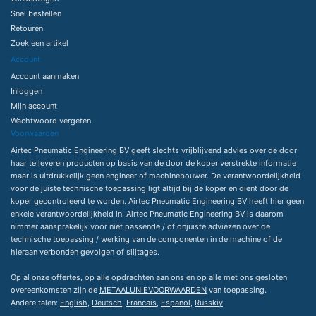
Snel bestellen
Retouren
Zoek een artikel
Account
Account aanmaken
Inloggen
Mijn account
Wachtwoord vergeten
Voorwaarden
Airtec Pneumatic Engineering BV geeft slechts vrijblijvend advies over de door
haar te leveren producten op basis van de door de koper verstrekte informatie
maar is uitdrukkelijk geen engineer of machinebouwer. De verantwoordelijkheid
voor de juiste technische toepassing ligt altijd bij de koper en dient door de
koper gecontroleerd te worden. Airtec Pneumatic Engineering BV heeft hier geen
enkele verantwoordelijkheid in. Airtec Pneumatic Engineering BV is daarom
nimmer aansprakelijk voor niet passende / of onjuiste adviezen over de
technische toepassing / werking van de componenten in de machine of de
hieraan verbonden gevolgen of slijtages.
Op al onze offertes, op alle opdrachten aan ons en op alle met ons gesloten
overeenkomsten zijn de
METAALUNIEVOORWAARDEN
van toepassing.
Andere talen:
English
,
Deutsch
,
Francais
,
Espanol
,
Russkiy