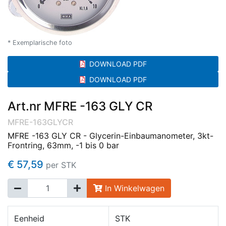
* Exemplarische foto
DOWNLOAD PDF
DOWNLOAD PDF
Art.nr MFRE -163 GLY CR
MFRE-163GLYCR
MFRE -163 GLY CR - Glycerin-Einbaumanometer, 3kt-
Frontring, 63mm, -1 bis 0 bar
€ 57,59
per STK
In Winkelwagen
Eenheid
STK