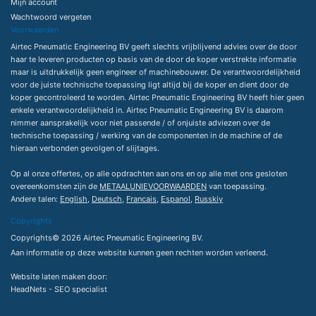
Mijn account
Wachtwoord vergeten
Voorwaarden
Airtec Pneumatic Engineering BV geeft slechts vrijblijvend advies over de door
haar te leveren producten op basis van de door de koper verstrekte informatie
maar is uitdrukkelijk geen engineer of machinebouwer. De verantwoordelijkheid
voor de juiste technische toepassing ligt altijd bij de koper en dient door de
koper gecontroleerd te worden. Airtec Pneumatic Engineering BV heeft hier geen
enkele verantwoordelijkheid in. Airtec Pneumatic Engineering BV is daarom
nimmer aansprakelijk voor niet passende / of onjuiste adviezen over de
technische toepassing / werking van de componenten in de machine of de
hieraan verbonden gevolgen of slijtages.
Op al onze offertes, op alle opdrachten aan ons en op alle met ons gesloten
overeenkomsten zijn de
METAALUNIEVOORWAARDEN
van toepassing.
Andere talen:
English
,
Deutsch
,
Francais
,
Espanol
,
Russkiy
Copyrights
Copyrights© 2026 Airtec Pneumatic Engineering BV.
Aan informatie op deze website kunnen geen rechten worden verleend.
Website laten maken
door:
HeadNets -
SEO specialist