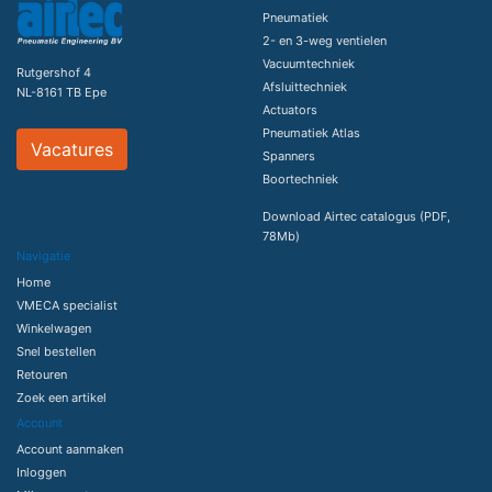
Pneumatiek
2- en 3-weg ventielen
Vacuumtechniek
Rutgershof 4
Afsluittechniek
NL-8161 TB Epe
Actuators
Pneumatiek Atlas
Vacatures
Spanners
Boortechniek
Download Airtec catalogus (PDF,
78Mb)
Navigatie
Home
VMECA specialist
Winkelwagen
Snel bestellen
Retouren
Zoek een artikel
Account
Account aanmaken
Inloggen