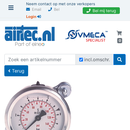
Neem contact op met onze verkopers
Email
Bel
Bel mij terug
Login
0
U bevindt zich hier
Home
incl.omschr.
Terug