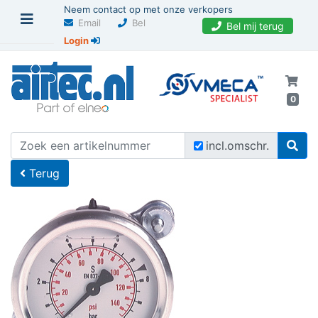
Neem contact op met onze verkopers
Email
Bel
Bel mij terug
Login
0
U bevindt zich hier
Home
incl.omschr.
Terug