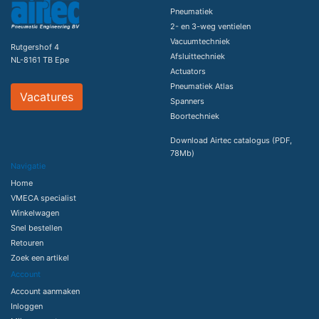
Pneumatiek
2- en 3-weg ventielen
Vacuumtechniek
Rutgershof 4
Afsluittechniek
NL-8161 TB Epe
Actuators
Pneumatiek Atlas
Vacatures
Spanners
Boortechniek
Download Airtec catalogus (PDF,
78Mb)
Navigatie
Home
VMECA specialist
Winkelwagen
Snel bestellen
Retouren
Zoek een artikel
Account
Account aanmaken
Inloggen