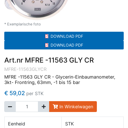
* Exemplarische foto
DOWNLOAD PDF
DOWNLOAD PDF
Art.nr MFRE -11563 GLY CR
MFRE-11563GLYCR
MFRE -11563 GLY CR - Glycerin-Einbaumanometer,
3kt- Frontring, 63mm, -1 bis 15 bar
€ 59,02
per STK
In Winkelwagen
Eenheid
STK