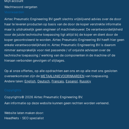
Mijn account
Wachtwoord vergeten
Voorwaarden
Airtec Pneumatic Engineering BV geeft slechts vrijblijvend advies over de door
haar te leveren producten op basis van de door de koper verstrekte informatie
maar is uitdrukkelijk geen engineer of machinebouwer. De verantwoordelijkheid
voor de juiste technische toepassing ligt altijd bij de koper en dient door de
koper gecontroleerd te worden. Airtec Pneumatic Engineering BV heeft hier geen
enkele verantwoordelijkheid in. Airtec Pneumatic Engineering BV is daarom
nimmer aansprakelijk voor niet passende / of onjuiste adviezen over de
technische toepassing / werking van de componenten in de machine of de
hieraan verbonden gevolgen of slijtages.
Op al onze offertes, op alle opdrachten aan ons en op alle met ons gesloten
overeenkomsten zijn de
METAALUNIEVOORWAARDEN
van toepassing.
Andere talen:
English
,
Deutsch
,
Francais
,
Espanol
,
Russkiy
Copyrights
Copyrights© 2026 Airtec Pneumatic Engineering BV.
Aan informatie op deze website kunnen geen rechten worden verleend.
Website laten maken
door:
HeadNets -
SEO specialist