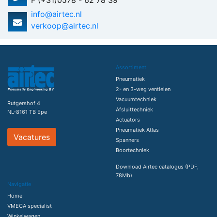
F (+31)0578 - 62 78 39
info@airtec.nl
verkoop@airtec.nl
Assortiment
Pneumatiek
2- en 3-weg ventielen
Vacuumtechniek
Rutgershof 4
Afsluittechniek
NL-8161 TB Epe
Actuators
Pneumatiek Atlas
Vacatures
Spanners
Boortechniek
Download Airtec catalogus (PDF,
78Mb)
Navigatie
Home
VMECA specialist
Winkelwagen