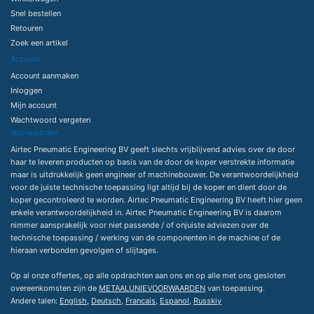
Snel bestellen
Retouren
Zoek een artikel
Account
Account aanmaken
Inloggen
Mijn account
Wachtwoord vergeten
Voorwaarden
Airtec Pneumatic Engineering BV geeft slechts vrijblijvend advies over de door
haar te leveren producten op basis van de door de koper verstrekte informatie
maar is uitdrukkelijk geen engineer of machinebouwer. De verantwoordelijkheid
voor de juiste technische toepassing ligt altijd bij de koper en dient door de
koper gecontroleerd te worden. Airtec Pneumatic Engineering BV heeft hier geen
enkele verantwoordelijkheid in. Airtec Pneumatic Engineering BV is daarom
nimmer aansprakelijk voor niet passende / of onjuiste adviezen over de
technische toepassing / werking van de componenten in de machine of de
hieraan verbonden gevolgen of slijtages.
Op al onze offertes, op alle opdrachten aan ons en op alle met ons gesloten
overeenkomsten zijn de
METAALUNIEVOORWAARDEN
van toepassing.
Andere talen:
English
,
Deutsch
,
Francais
,
Espanol
,
Russkiy