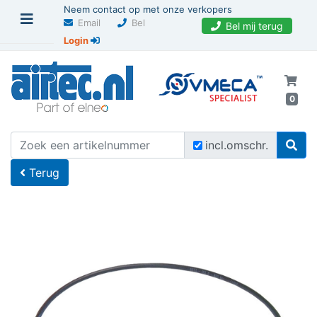
Neem contact op met onze verkopers
Email
Bel
Bel mij terug
Login
0
U bevindt zich hier
Home
incl.omschr.
Terug