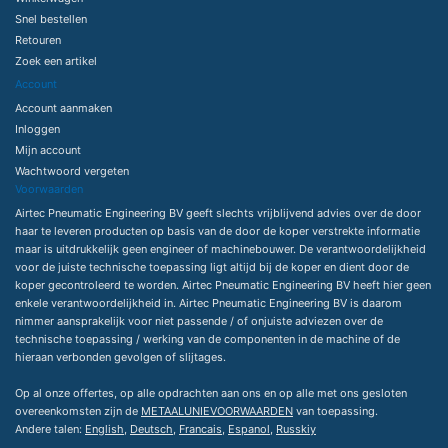
Snel bestellen
Retouren
Zoek een artikel
Account
Account aanmaken
Inloggen
Mijn account
Wachtwoord vergeten
Voorwaarden
Airtec Pneumatic Engineering BV geeft slechts vrijblijvend advies over de door
haar te leveren producten op basis van de door de koper verstrekte informatie
maar is uitdrukkelijk geen engineer of machinebouwer. De verantwoordelijkheid
voor de juiste technische toepassing ligt altijd bij de koper en dient door de
koper gecontroleerd te worden. Airtec Pneumatic Engineering BV heeft hier geen
enkele verantwoordelijkheid in. Airtec Pneumatic Engineering BV is daarom
nimmer aansprakelijk voor niet passende / of onjuiste adviezen over de
technische toepassing / werking van de componenten in de machine of de
hieraan verbonden gevolgen of slijtages.
Op al onze offertes, op alle opdrachten aan ons en op alle met ons gesloten
overeenkomsten zijn de
METAALUNIEVOORWAARDEN
van toepassing.
Andere talen:
English
,
Deutsch
,
Francais
,
Espanol
,
Russkiy