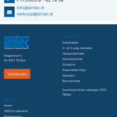
F (+31)0578 - 62 78 39
info@airtec.nl
verkoop@airtec.nl
Assortiment
Pneumatiek
2- en 3-weg ventielen
Vacuumtechniek
Rutgershof 4
Afsluittechniek
NL-8161 TB Epe
Actuators
Pneumatiek Atlas
Vacatures
Spanners
Boortechniek
Download Airtec catalogus (PDF,
78Mb)
Navigatie
Home
VMECA specialist
Winkelwagen