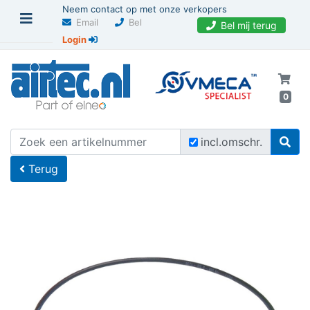
Neem contact op met onze verkopers
Email
Bel
Bel mij terug
Login
0
U bevindt zich hier
Home
incl.omschr.
Terug