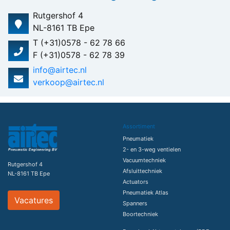
Rutgershof 4
NL-8161 TB Epe
T (+31)0578 - 62 78 66
F (+31)0578 - 62 78 39
info@airtec.nl
verkoop@airtec.nl
Assortiment
Pneumatiek
2- en 3-weg ventielen
Vacuumtechniek
Rutgershof 4
Afsluittechniek
NL-8161 TB Epe
Actuators
Pneumatiek Atlas
Vacatures
Spanners
Boortechniek