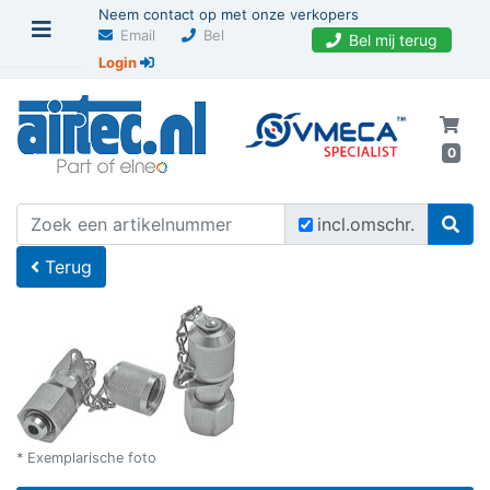
Neem contact op met onze verkopers
Email
Bel
Bel mij terug
Login
0
U bevindt zich hier
Home
incl.omschr.
Terug
* Exemplarische foto