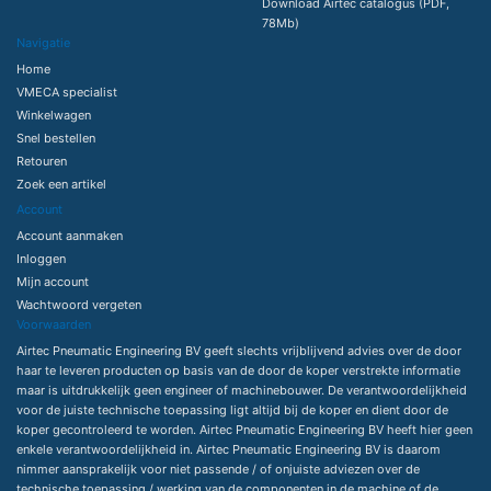
Download Airtec catalogus (PDF,
78Mb)
Navigatie
Home
VMECA specialist
Winkelwagen
Snel bestellen
Retouren
Zoek een artikel
Account
Account aanmaken
Inloggen
Mijn account
Wachtwoord vergeten
Voorwaarden
Airtec Pneumatic Engineering BV geeft slechts vrijblijvend advies over de door
haar te leveren producten op basis van de door de koper verstrekte informatie
maar is uitdrukkelijk geen engineer of machinebouwer. De verantwoordelijkheid
voor de juiste technische toepassing ligt altijd bij de koper en dient door de
koper gecontroleerd te worden. Airtec Pneumatic Engineering BV heeft hier geen
enkele verantwoordelijkheid in. Airtec Pneumatic Engineering BV is daarom
nimmer aansprakelijk voor niet passende / of onjuiste adviezen over de
technische toepassing / werking van de componenten in de machine of de