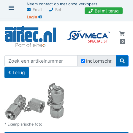
Neem contact op met onze verkopers
Email
Bel
Bel mij terug
Login
0
U bevindt zich hier
Home
incl.omschr.
Terug
* Exemplarische foto