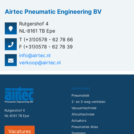
Airtec Pneumatic Engineering BV
Rutgershof 4
NL-8161 TB Epe
T (+31)0578 - 62 78 66
F (+31)0578 - 62 78 39
info@airtec.nl
verkoop@airtec.nl
Assortiment
Pneumatiek
2- en 3-weg ventielen
Vacuumtechniek
Rutgershof 4
Afsluittechniek
NL-8161 TB Epe
Actuators
Pneumatiek Atlas
Vacatures
Spanners