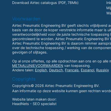
Download Airtec catalogus (PDF, 78Mb)
In
Mi
Wa
Voorwaarden
Airtec Pneumatic Engineering BV geeft slechts vrijblijvend 
basis van de door de koper verstrekte informatie maar is u
verantwoordelijkheid voor de juiste technische toepassing li
gecontroleerd te worden. Airtec Pneumatic Engineering BV h
Airtec Pneumatic Engineering BV is daarom nimmer aansprake
over de technische toepassing / werking van de componen
gevolgen of slijtages.
Op al onze offertes, op alle opdrachten aan ons en op alle
METAALUNIEVOORWAARDEN
van toepassing.
Andere talen:
English
,
Deutsch
,
Francais
,
Espanol
,
Russkiy
Copyrights
Copyrights© 2026 Airtec Pneumatic Engineering BV.
Aan informatie op deze website kunnen geen rechten worde
Website laten maken
door:
HeadNets -
SEO specialist