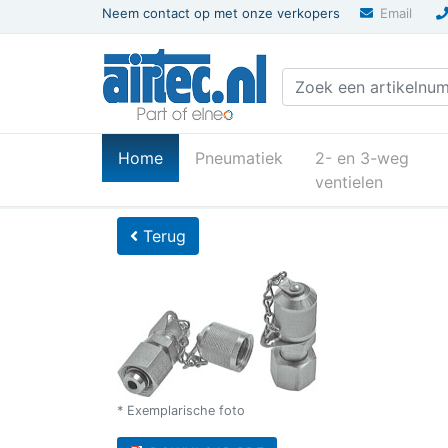
Neem contact op met onze verkopers
Email
(current)
Home
Pneumatiek
2- en 3-weg
ventielen
U bevindt zich hier
Home
Terug
* Exemplarische foto