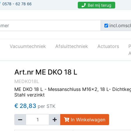
0578 - 62 78 66
Bel mij terug
incl.omsch
Vacuumtechniek
Afsluittechniek
Actuators
A
Art.nr ME DKO 18 L
MEDKO18L
ME DKO 18 L - Messanschluss M16x2, 18 L- Dichtkeg
Stahl verzinkt
€ 28,83
per STK
In Winkelwagen