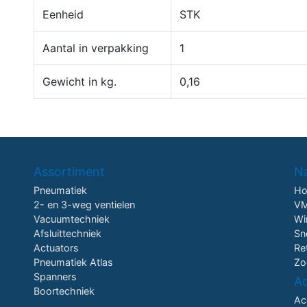
Eenheid
STK
Aantal in verpakking
1
Gewicht in kg.
0,16
Assortiment
Na
Pneumatiek
H
2- en 3-weg ventielen
VM
Vacuumtechniek
Wi
Afsluittechniek
Sn
Actuators
Re
Pneumatiek Atlas
Zo
Spanners
A
Boortechniek
Ac