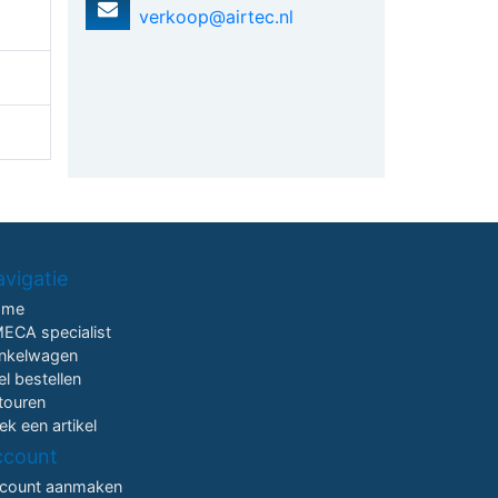
verkoop@airtec.nl
vigatie
ome
ECA specialist
nkelwagen
el bestellen
touren
ek een artikel
ccount
count aanmaken