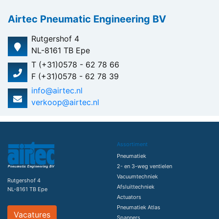
Airtec Pneumatic Engineering BV
Rutgershof 4
NL-8161 TB Epe
T (+31)0578 - 62 78 66
F (+31)0578 - 62 78 39
info@airtec.nl
verkoop@airtec.nl
Assortiment
Pneumatiek
2- en 3-weg ventielen
Vacuumtechniek
Rutgershof 4
Afsluittechniek
NL-8161 TB Epe
Actuators
Pneumatiek Atlas
Vacatures
Spanners