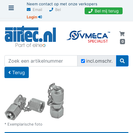
Neem contact op met onze verkopers
Email
Bel
Bel mij terug
Login
0
U bevindt zich hier
Home
incl.omschr.
Terug
* Exemplarische foto