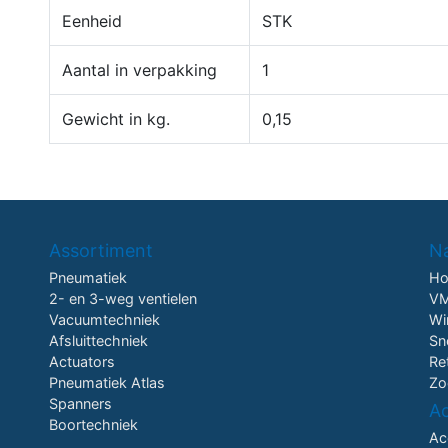
Eenheid
STK
Aantal in verpakking
1
Gewicht in kg.
0,15
Assortiment
Na
Pneumatiek
H
2- en 3-weg ventielen
VM
Vacuumtechniek
Wi
Afsluittechniek
Sn
Actuators
Re
Pneumatiek Atlas
Zo
Spanners
A
Boortechniek
Ac