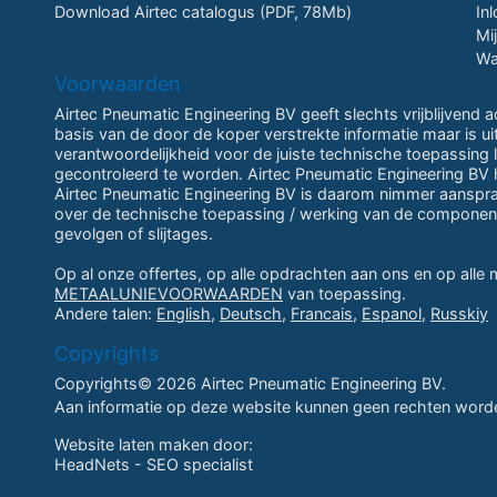
Download Airtec catalogus (PDF, 78Mb)
In
Mi
Wa
Voorwaarden
Airtec Pneumatic Engineering BV geeft slechts vrijblijvend 
basis van de door de koper verstrekte informatie maar is u
verantwoordelijkheid voor de juiste technische toepassing li
gecontroleerd te worden. Airtec Pneumatic Engineering BV h
Airtec Pneumatic Engineering BV is daarom nimmer aansprake
over de technische toepassing / werking van de componen
gevolgen of slijtages.
Op al onze offertes, op alle opdrachten aan ons en op alle
METAALUNIEVOORWAARDEN
van toepassing.
Andere talen:
English
,
Deutsch
,
Francais
,
Espanol
,
Russkiy
Copyrights
Copyrights© 2026 Airtec Pneumatic Engineering BV.
Aan informatie op deze website kunnen geen rechten worde
Website laten maken
door:
HeadNets -
SEO specialist