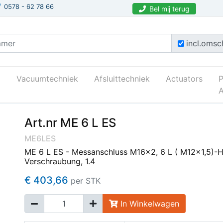
0578 - 62 78 66
Bel mij terug
incl.omsch
Vacuumtechniek
Afsluittechniek
Actuators
A
Art.nr ME 6 L ES
ME6LES
ME 6 L ES - Messanschluss M16x2, 6 L ( M12x1,5)-
Verschraubung, 1.4
€ 403,66
per STK
In Winkelwagen