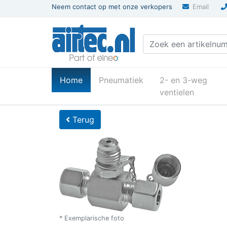
Neem contact op met onze verkopers
Email
(current)
Home
Pneumatiek
2- en 3-weg
ventielen
U bevindt zich hier
Home
Terug
* Exemplarische foto