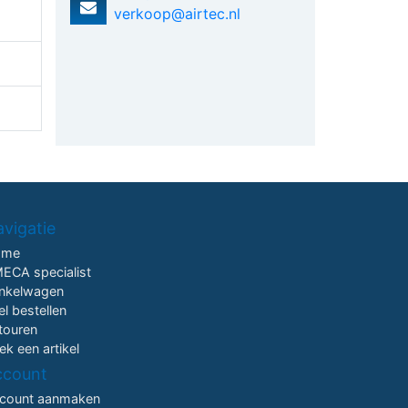
verkoop@airtec.nl
vigatie
ome
ECA specialist
nkelwagen
el bestellen
touren
ek een artikel
ccount
count aanmaken