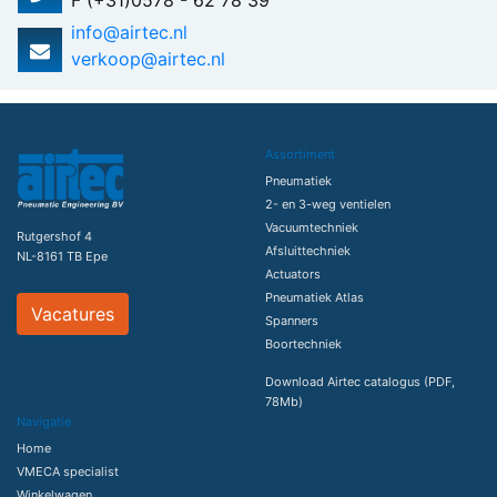
F (+31)0578 - 62 78 39
info@airtec.nl
verkoop@airtec.nl
Assortiment
Pneumatiek
2- en 3-weg ventielen
Vacuumtechniek
Rutgershof 4
Afsluittechniek
NL-8161 TB Epe
Actuators
Pneumatiek Atlas
Vacatures
Spanners
Boortechniek
Download Airtec catalogus (PDF,
78Mb)
Navigatie
Home
VMECA specialist
Winkelwagen