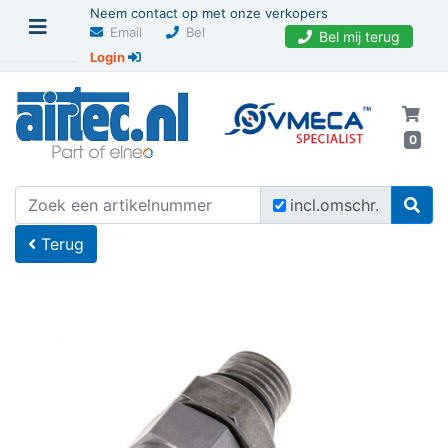
Neem contact op met onze verkopers
Email
Bel
Bel mij terug
Login
0
U bevindt zich hier
Home
incl.omschr.
Terug