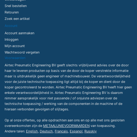
Snel bestellen
Retouren
Zoek een artikel
Account
Account aanmaken
Inloggen
Mijn account
Wachtwoord vergeten
Voorwaarden
Airtec Pneumatic Engineering BV geeft slechts vrijblijvend advies over de door
haar te leveren producten op basis van de door de koper verstrekte informatie
maar is uitdrukkelijk geen engineer of machinebouwer. De verantwoordelijkheid
voor de juiste technische toepassing ligt altijd bij de koper en dient door de
koper gecontroleerd te worden. Airtec Pneumatic Engineering BV heeft hier geen
enkele verantwoordelijkheid in. Airtec Pneumatic Engineering BV is daarom
nimmer aansprakelijk voor niet passende / of onjuiste adviezen over de
technische toepassing / werking van de componenten in de machine of de
hieraan verbonden gevolgen of slijtages.
Op al onze offertes, op alle opdrachten aan ons en op alle met ons gesloten
overeenkomsten zijn de
METAALUNIEVOORWAARDEN
van toepassing.
Andere talen:
English
,
Deutsch
,
Francais
,
Espanol
,
Russkiy