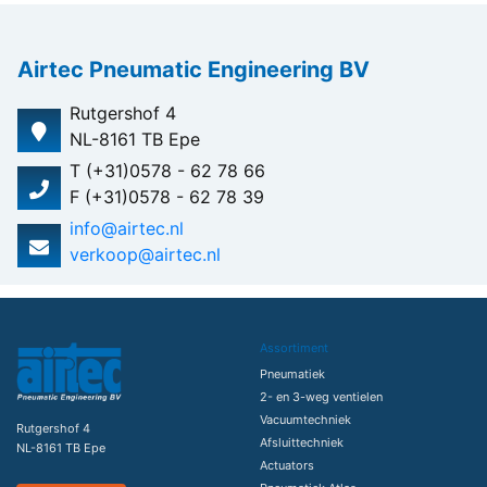
Airtec Pneumatic Engineering BV
Rutgershof 4
NL-8161 TB Epe
T (+31)0578 - 62 78 66
F (+31)0578 - 62 78 39
info@airtec.nl
verkoop@airtec.nl
Assortiment
Pneumatiek
2- en 3-weg ventielen
Vacuumtechniek
Rutgershof 4
Afsluittechniek
NL-8161 TB Epe
Actuators