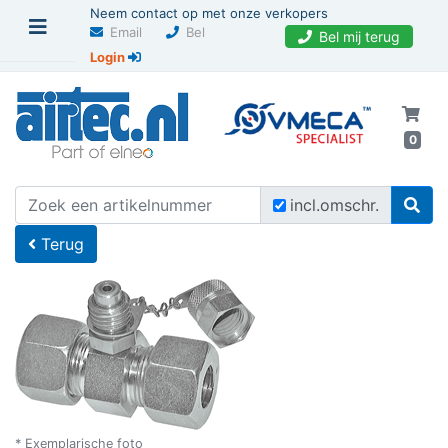
Neem contact op met onze verkopers
Email
Bel
Bel mij terug
Login
0
U bevindt zich hier
Home
incl.omschr.
Terug
* Exemplarische foto