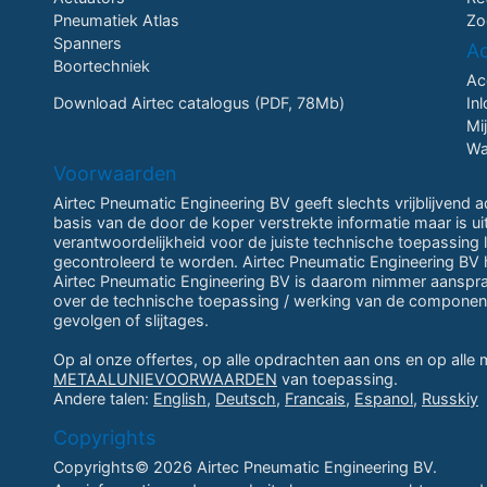
Pneumatiek Atlas
Zo
Spanners
A
Boortechniek
Ac
Download Airtec catalogus (PDF, 78Mb)
In
Mi
Wa
Voorwaarden
Airtec Pneumatic Engineering BV geeft slechts vrijblijvend 
basis van de door de koper verstrekte informatie maar is u
verantwoordelijkheid voor de juiste technische toepassing li
gecontroleerd te worden. Airtec Pneumatic Engineering BV h
Airtec Pneumatic Engineering BV is daarom nimmer aansprake
over de technische toepassing / werking van de componen
gevolgen of slijtages.
Op al onze offertes, op alle opdrachten aan ons en op alle
METAALUNIEVOORWAARDEN
van toepassing.
Andere talen:
English
,
Deutsch
,
Francais
,
Espanol
,
Russkiy
Copyrights
Copyrights© 2026 Airtec Pneumatic Engineering BV.