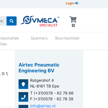
Login
r.
0
Pneumatiek
Spanners
Boortechniek
tlas
Airtec Pneumatic
Engineering BV
 G 1,
Rutgershof 4
NL-8161 TB Epe
T (+31)0578 - 62 78 66
F (+31)0578 - 62 78 39
info@airtec.nl