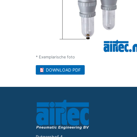
* Exemplarische foto
DOWNLOAD PDF
Rutgershof 4