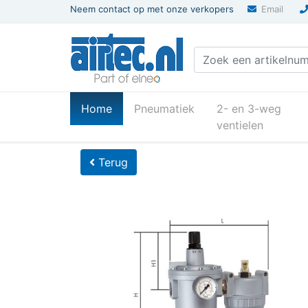
Neem contact op met onze verkopers
Email
(current)
Home
Pneumatiek
2- en 3-weg
ventielen
U bevindt zich hier
Home
Terug