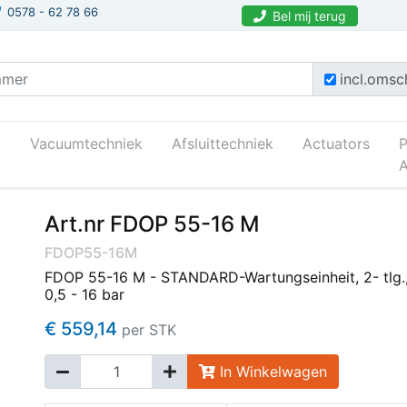
0578 - 62 78 66
Bel mij terug
incl.omsch
Vacuumtechniek
Afsluittechniek
Actuators
A
Art.nr FDOP 55-16 M
FDOP55-16M
FDOP 55-16 M - STANDARD-Wartungseinheit, 2- tlg.,
0,5 - 16 bar
€ 559,14
per STK
In Winkelwagen