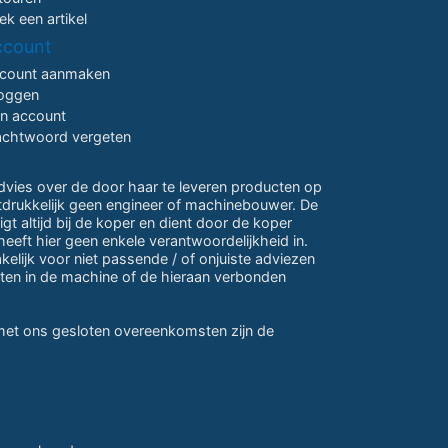
ek een artikel
ccount
count aanmaken
loggen
jn account
chtwoord vergeten
advies over de door haar te leveren producten op
itdrukkelijk geen engineer of machinebouwer. De
gt altijd bij de koper en dient door de koper
eeft hier geen enkele verantwoordelijkheid in.
lijk voor niet passende / of onjuiste adviezen
ten in de machine of de hieraan verbonden
 met ons gesloten overeenkomsten zijn de