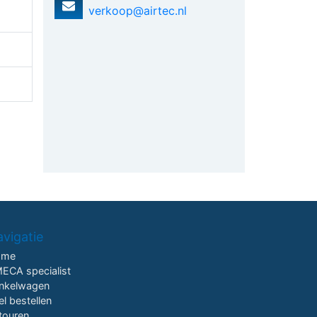
verkoop@airtec.nl
vigatie
ome
ECA specialist
nkelwagen
el bestellen
touren