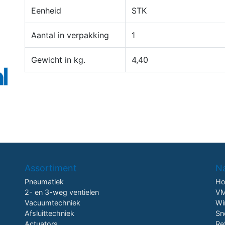
Eenheid
STK
Aantal in verpakking
1
Gewicht in kg.
4,40
Assortiment
Na
Pneumatiek
H
2- en 3-weg ventielen
VM
Vacuumtechniek
Wi
Afsluittechniek
Sn
Actuators
Re