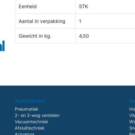
Eenheid
STK
Aantal in verpakking
1
Gewicht in kg.
4,50
Assortiment
Na
Pneumatiek
H
2- en 3-weg ventielen
VM
Vacuumtechniek
Wi
Afsluittechniek
Sn
Actuators
Re