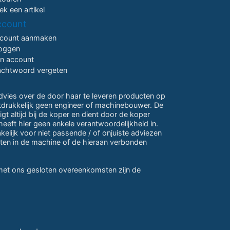
ek een artikel
ccount
count aanmaken
loggen
jn account
chtwoord vergeten
advies over de door haar te leveren producten op
itdrukkelijk geen engineer of machinebouwer. De
gt altijd bij de koper en dient door de koper
eeft hier geen enkele verantwoordelijkheid in.
lijk voor niet passende / of onjuiste adviezen
ten in de machine of de hieraan verbonden
 met ons gesloten overeenkomsten zijn de