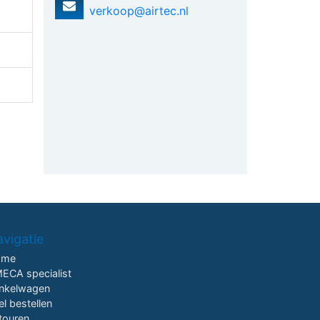
verkoop@airtec.nl
vigatie
ome
ECA specialist
nkelwagen
el bestellen
touren