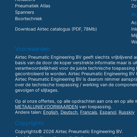
Pneumatiek Atlas
Zo
Spanners
A
Boortechniek
Ac
Download Airtec catalogus (PDF, 78Mb)
In
Mi
Wa
Voorwaarden
Airtec Pneumatic Engineering BV geeft slechts vrijblijvend 
basis van de door de koper verstrekte informatie maar is u
verantwoordelijkheid voor de juiste technische toepassing li
gecontroleerd te worden. Airtec Pneumatic Engineering BV h
Airtec Pneumatic Engineering BV is daarom nimmer aansprake
over de technische toepassing / werking van de componen
gevolgen of slijtages.
Op al onze offertes, op alle opdrachten aan ons en op alle
METAALUNIEVOORWAARDEN
van toepassing.
Andere talen:
English
,
Deutsch
,
Francais
,
Espanol
,
Russkiy
Copyrights
Copyrights© 2026 Airtec Pneumatic Engineering BV.