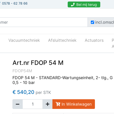
0578 - 62 78 66
Bel mij terug
incl.omsch
Vacuumtechniek
Afsluittechniek
Actuators
A
Art.nr FDOP 54 M
FDOP54M
FDOP 54 M - STANDARD-Wartungseinheit, 2- tlg., G 
0,5 - 10 bar
€ 540,20
per STK
In Winkelwagen