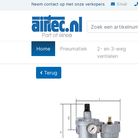
Neem contact op met onze verkopers
Email
(current)
Home
Pneumatiek
2- en 3-weg
ventielen
U bevindt zich hier
Home
Terug