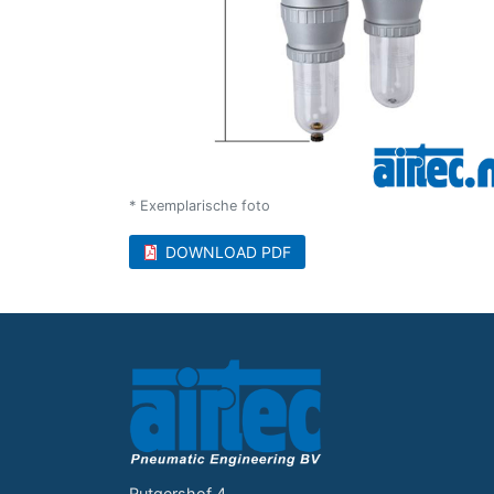
* Exemplarische foto
DOWNLOAD PDF
Rutgershof 4