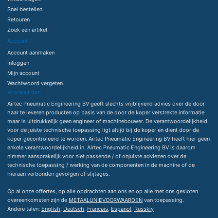
Snel bestellen
Retouren
Zoek een artikel
Account
Account aanmaken
Inloggen
Mijn account
Wachtwoord vergeten
Voorwaarden
Airtec Pneumatic Engineering BV geeft slechts vrijblijvend advies over de door
haar te leveren producten op basis van de door de koper verstrekte informatie
maar is uitdrukkelijk geen engineer of machinebouwer. De verantwoordelijkheid
voor de juiste technische toepassing ligt altijd bij de koper en dient door de
koper gecontroleerd te worden. Airtec Pneumatic Engineering BV heeft hier geen
enkele verantwoordelijkheid in. Airtec Pneumatic Engineering BV is daarom
nimmer aansprakelijk voor niet passende / of onjuiste adviezen over de
technische toepassing / werking van de componenten in de machine of de
hieraan verbonden gevolgen of slijtages.
Op al onze offertes, op alle opdrachten aan ons en op alle met ons gesloten
overeenkomsten zijn de
METAALUNIEVOORWAARDEN
van toepassing.
Andere talen:
English
,
Deutsch
,
Francais
,
Espanol
,
Russkiy