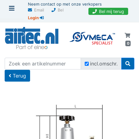
Neem contact op met onze verkopers
Email
Bel
Bel mij terug
Login
0
U bevindt zich hier
Home
incl.omschr.
Terug