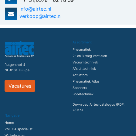
F (+31)0578 - 62 78 39
info@airtec.nl
verkoop@airtec.nl
Assortiment
Pneumatiek
2- en 3-weg ventielen
Vacuumtechniek
Rutgershof 4
Afsluittechniek
NL-8161 TB Epe
Actuators
Pneumatiek Atlas
Vacatures
Spanners
Boortechniek
Download Airtec catalogus (PDF,
78Mb)
Navigatie
Home
VMECA specialist
Winkelwagen