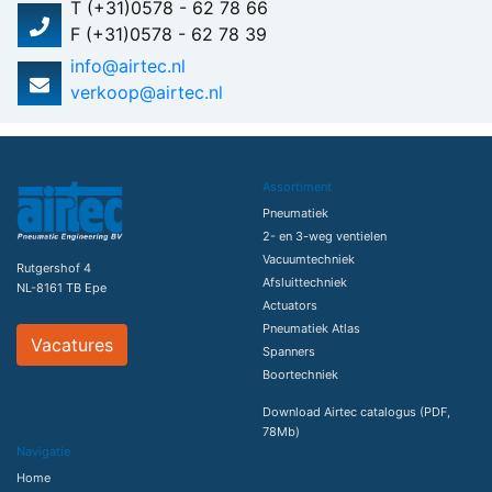
T (+31)0578 - 62 78 66
F (+31)0578 - 62 78 39
info@airtec.nl
verkoop@airtec.nl
Assortiment
Pneumatiek
2- en 3-weg ventielen
Vacuumtechniek
Rutgershof 4
Afsluittechniek
NL-8161 TB Epe
Actuators
Pneumatiek Atlas
Vacatures
Spanners
Boortechniek
Download Airtec catalogus (PDF,
78Mb)
Navigatie
Home