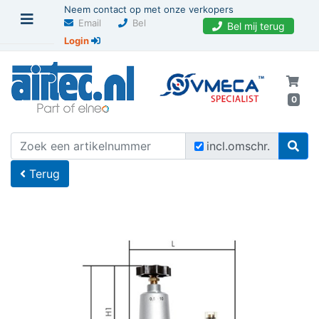
Neem contact op met onze verkopers
Email
Bel
Bel mij terug
Login
0
U bevindt zich hier
Home
incl.omschr.
Terug