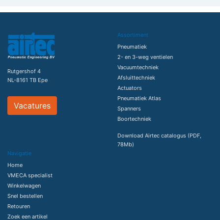
Assortiment
Pneumatiek
2- en 3-weg ventielen
Vacuumtechniek
Rutgershof 4
Afsluittechniek
NL-8161 TB Epe
Actuators
Pneumatiek Atlas
Vacatures
Spanners
Boortechniek
Download Airtec catalogus (PDF,
78Mb)
Navigatie
Home
VMECA specialist
Winkelwagen
Snel bestellen
Retouren
Zoek een artikel