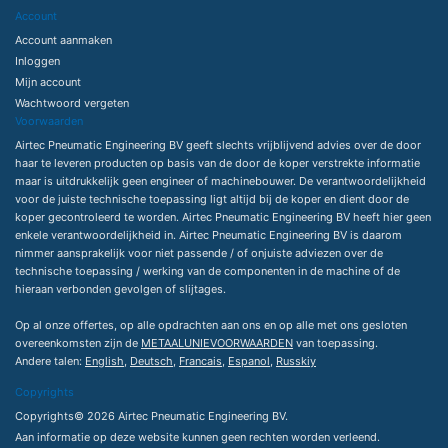
Account
Account aanmaken
Inloggen
Mijn account
Wachtwoord vergeten
Voorwaarden
Airtec Pneumatic Engineering BV geeft slechts vrijblijvend advies over de door
haar te leveren producten op basis van de door de koper verstrekte informatie
maar is uitdrukkelijk geen engineer of machinebouwer. De verantwoordelijkheid
voor de juiste technische toepassing ligt altijd bij de koper en dient door de
koper gecontroleerd te worden. Airtec Pneumatic Engineering BV heeft hier geen
enkele verantwoordelijkheid in. Airtec Pneumatic Engineering BV is daarom
nimmer aansprakelijk voor niet passende / of onjuiste adviezen over de
technische toepassing / werking van de componenten in de machine of de
hieraan verbonden gevolgen of slijtages.
Op al onze offertes, op alle opdrachten aan ons en op alle met ons gesloten
overeenkomsten zijn de
METAALUNIEVOORWAARDEN
van toepassing.
Andere talen:
English
,
Deutsch
,
Francais
,
Espanol
,
Russkiy
Copyrights
Copyrights© 2026 Airtec Pneumatic Engineering BV.
Aan informatie op deze website kunnen geen rechten worden verleend.