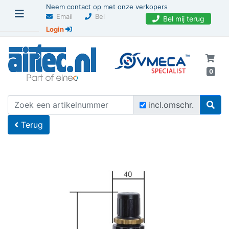
Neem contact op met onze verkopers
Email
Bel
Bel mij terug
Login
0
U bevindt zich hier
Home
incl.omschr.
Terug