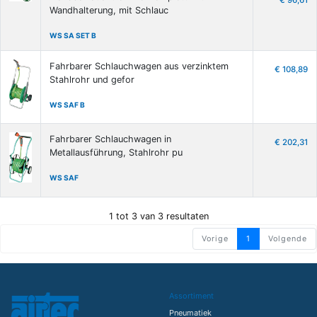
€ 96,61
Wandhalterung, mit Schlauc
WS SA SET B
Fahrbarer Schlauchwagen aus verzinktem
€ 108,89
Stahlrohr und gefor
WS SAF B
Fahrbarer Schlauchwagen in
€ 202,31
Metallausführung, Stahlrohr pu
WS SAF
1 tot 3 van 3 resultaten
Vorige
1
Volgende
Assortiment
Pneumatiek