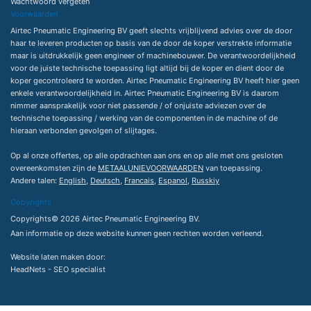
Wachtwoord vergeten
Voorwaarden
Airtec Pneumatic Engineering BV geeft slechts vrijblijvend advies over de door
haar te leveren producten op basis van de door de koper verstrekte informatie
maar is uitdrukkelijk geen engineer of machinebouwer. De verantwoordelijkheid
voor de juiste technische toepassing ligt altijd bij de koper en dient door de
koper gecontroleerd te worden. Airtec Pneumatic Engineering BV heeft hier geen
enkele verantwoordelijkheid in. Airtec Pneumatic Engineering BV is daarom
nimmer aansprakelijk voor niet passende / of onjuiste adviezen over de
technische toepassing / werking van de componenten in de machine of de
hieraan verbonden gevolgen of slijtages.
Op al onze offertes, op alle opdrachten aan ons en op alle met ons gesloten
overeenkomsten zijn de
METAALUNIEVOORWAARDEN
van toepassing.
Andere talen:
English
,
Deutsch
,
Francais
,
Espanol
,
Russkiy
Copyrights
Copyrights© 2026 Airtec Pneumatic Engineering BV.
Aan informatie op deze website kunnen geen rechten worden verleend.
Website laten maken
door:
HeadNets -
SEO specialist